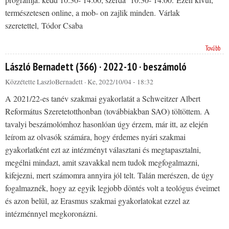
természetesen online, a mob- on zajlik minden. Várlak
szeretettel, Tódor Csaba
Tovább
László Bernadett (366) · 2022-10 · beszámoló
Közzétette
LaszloBernadett
· Ke, 2022/10/04 - 18:32
A 2021/22-es tanév szakmai gyakorlatát a Schweitzer Albert
Református Szeretetotthonban (továbbiakban SAO) töltöttem. A
tavalyi beszámolómhoz hasonlóan úgy érzem, már itt, az elején
leírom az olvasók számára, hogy érdemes nyári szakmai
gyakorlatként ezt az intézményt választani és megtapasztalni,
megélni mindazt, amit szavakkal nem tudok megfogalmazni,
kifejezni, mert számomra annyira jól telt. Talán merészen, de úgy
fogalmaznék, hogy az egyik legjobb döntés volt a teológus éveimet
és azon belül, az Erasmus szakmai gyakorlatokat ezzel az
intézménnyel megkoronázni.