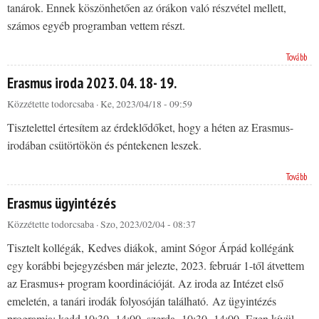
tanárok. Ennek köszönhetően az órákon való részvétel mellett,
számos egyéb programban vettem részt.
Tovább
Erasmus iroda 2023. 04. 18- 19.
Közzétette
todorcsaba
· Ke, 2023/04/18 - 09:59
Tisztelettel értesítem az érdeklődőket, hogy a héten az Erasmus-
irodában csütörtökön és péntekenen leszek.
Tovább
Erasmus ügyintézés
Közzétette
todorcsaba
· Szo, 2023/02/04 - 08:37
Tisztelt kollégák, Kedves diákok, amint Sógor Árpád kollégánk
egy korábbi bejegyzésben már jelezte, 2023. február 1-től átvettem
az Erasmus+ program koordinációját. Az iroda az Intézet első
emeletén, a tanári irodák folyosóján található. Az ügyintézés
programja: kedd 10:30- 14:00, szerda 10:30- 14:00. Ezen kívül,