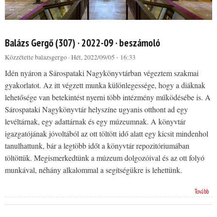
Balázs Gergő (307) · 2022-09 · beszámoló
Közzétette
balazsgergo
· Hét, 2022/09/05 - 16:33
Idén nyáron a Sárospataki Nagykönyvtárban végeztem szakmai
gyakorlatot. Az itt végzett munka különlegessége, hogy a diáknak
lehetősége van betekintést nyerni több intézmény működésébe is. A
Sárospataki Nagykönyvtár helyszíne ugyanis otthont ad egy
levéltárnak, egy adattárnak és egy múzeumnak. A könyvtár
igazgatójának jóvoltából az ott töltött idő alatt egy kicsit mindenhol
tanulhattunk, bár a legtöbb időt a könyvtár repozitóriumában
töltöttük. Megismerkedtünk a múzeum dolgozóival és az ott folyó
munkával, néhány alkalommal a segítségükre is lehettünk.
Tovább
Pages