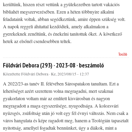
kerültünk, hiszen részt vettünk a gyülekezetben tartott vakációs
bibliahét megszervezésében. Ezen a héten többnyire alkalmi
feladataink voltak, abban segédkeztünk, amire éppen szükség volt.
A napok reggeli áhítattal kezdődtek, amely alkalmakon a
gyerekeknek zenéltünk, és énekelni tanítottuk őket. A következő
hetek az elsőnél csendesebben teltek.
Tovább
Földvári Debora (293) · 2023-08 · beszámoló
Közzétette
Földvári Debora
· Ke, 2023/08/15 - 12:37
A 2022/23-as tanév II. félévében Sárospatakon tanultam. Ezt a
lehetőséget azért szerettem volna megragadni, mert szakmai
gyakorlaton voltam már az említett kisvárosban és nagyon
megragadott a maga egyszerűsége, nyugodtsága. A kolozsvári
nyüzsgés, zsúfoltság után jó volt egy fél évnyi változás. Nem csak a
város hangulata és képe ragadott meg, hanem a Teológián tapasztalt
nyitottság, amellyel fogadtak bennünket, úgy a diákok, mint a