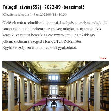
Telegdi István (352) · 2022-09 · beszámoló
Közzétette
telegdiisti
· Sze, 2022/09/14 - 10:30
Ölelések már a sokadik alkalommal, kézfogások, melyek mögött jól
ismert tekintet örül nekem a szemüveg mögött, és új arcok, akik
keresik, vagy újra keresik a Felé vezető utat. Leginkább így
jellemezhetném a Szeged-Honvéd Téri Református
Egyházközségben eltöltött szakmai gyakorlatot.
Tovább