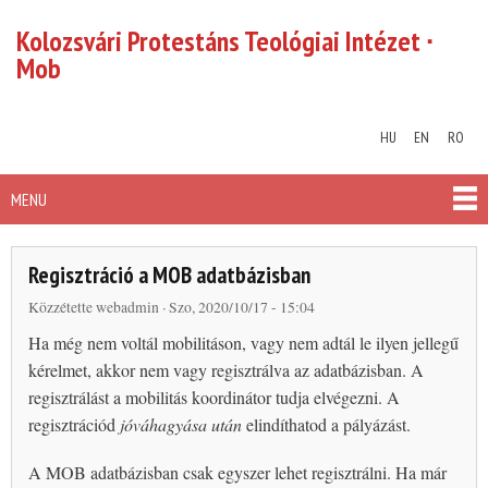
Skip to
Kolozsvári Protestáns Teológiai Intézet ∙
main
Mob
content
HU
EN
RO
MENU
MAIN MENU
Regisztráció a MOB adatbázisban
Közzétette
webadmin
· Szo, 2020/10/17 - 15:04
Ha még nem voltál mobilitáson, vagy nem adtál le ilyen jellegű
kérelmet, akkor nem vagy regisztrálva az adatbázisban. A
regisztrálást a mobilitás koordinátor tudja elvégezni. A
regisztrációd
jóváhagyása után
elindíthatod a pályázást.
A MOB adatbázisban csak egyszer lehet regisztrálni. Ha már